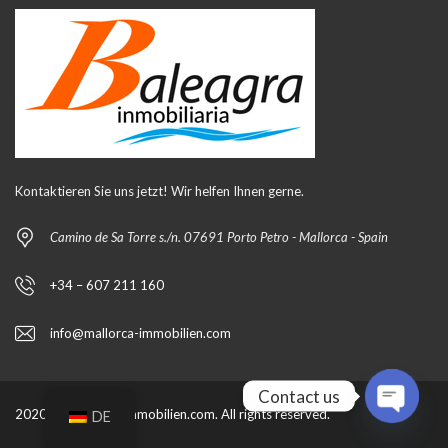
Kontaktieren Sie uns jetzt! Wir helfen Ihnen gerne.
Camino de Sa Torre s./n. 07691 Porto Petro - Mallorca - Spain
+34 – 607 211 160
info@mallorca-immobilien.com
Contact us
2020 by mallorca-immobilien.com. All rights reserved.
DE
O