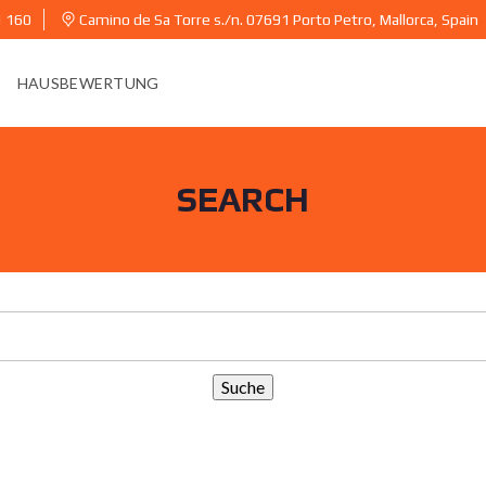
1 160
Camino de Sa Torre s./n. 07691 Porto Petro, Mallorca, Spain
HAUSBEWERTUNG
SEARCH